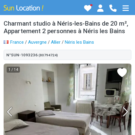
Charmant studio à Néris-les-Bains de 20 m²,
Appartement 2 personnes à Néris les Bains
France
/
Auvergne
/
Allier
/
Néris les Bains
N°SUN-1093236
(80794724)
1
/ 14