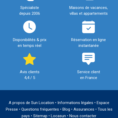
Spécialiste
Maisons de vacances,
depuis 2006
villas et appartements
Disponibilités & prix
Réservation en ligne
en temps réel
instantanée
Avis clients
Service client
4,4 / 5
en France
A propos de Sun Location
•
Informations légales
•
Espace
Presse
•
Questions fréquentes
•
Blog
•
Assurances
•
Tous les
pays
•
Sitemap
•
Locasun
•
Nous contacter