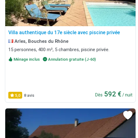
Villa authentique du 17e siècle avec piscine privée
Arles, Bouches du Rhône
15 personnes, 400 m², 5 chambres, piscine privée.
Ménage inclus
Annulation gratuite (J-60)
592 €
Dès
/ nuit
5,0
8 avis