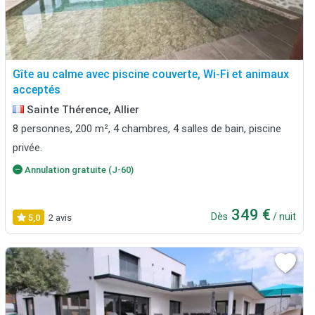
Gîte au calme avec piscine couverte, Wi-Fi et animaux
acceptés
Sainte Thérence, Allier
8 personnes, 200 m², 4 chambres, 4 salles de bain, piscine
privée.
Annulation gratuite (J-60)
349 €
Dès
/ nuit
5,0
2 avis