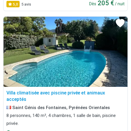
205 €
Dès
/ nuit
5,0
5 avis
Villa climatisée avec piscine privée et animaux
acceptés
Saint Génis des Fontaines, Pyrénées Orientales
8 personnes, 140 m², 4 chambres, 1 salle de bain, piscine
privée.