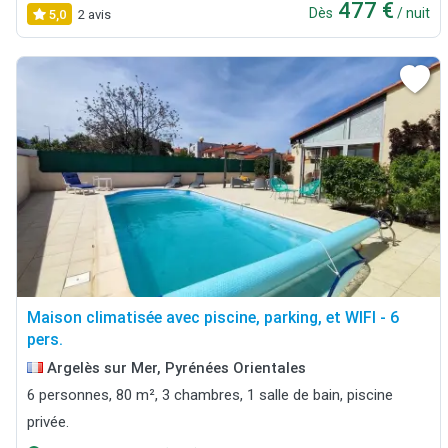
477 €
Dès
/ nuit
5,0
2 avis
Maison climatisée avec piscine, parking, et WIFI - 6
pers.
Argelès sur Mer, Pyrénées Orientales
6 personnes, 80 m², 3 chambres, 1 salle de bain, piscine
privée.