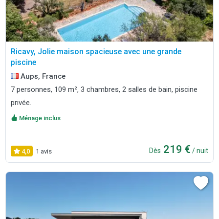
Ricavy, Jolie maison spacieuse avec une grande
piscine
Aups, France
7 personnes, 109 m², 3 chambres, 2 salles de bain, piscine
privée.
Ménage inclus
219 €
Dès
/ nuit
4,0
1 avis