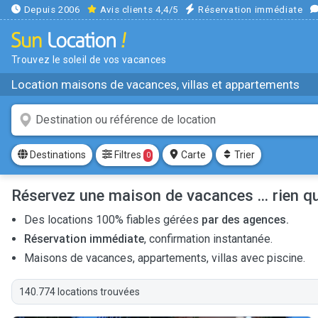
Depuis 2006
Avis clients 4,4/5
Réservation immédiate
Trouvez le soleil de vos vacances
Location maisons de vacances, villas et appartements
Filtres
Destinations
Carte
Trier
0
Réservez une maison de vacances ... rien q
Des locations 100% fiables gérées
par des agences.
Réservation immédiate
, confirmation instantanée.
Maisons de vacances, appartements, villas avec piscine.
140.774 locations trouvées