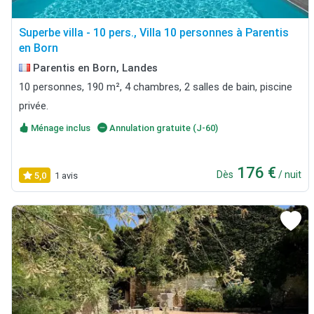
Superbe villa - 10 pers., Villa 10 personnes à Parentis
en Born
Parentis en Born, Landes
10 personnes, 190 m², 4 chambres, 2 salles de bain, piscine
privée.
Ménage inclus
Annulation gratuite (J-60)
176 €
Dès
/ nuit
5,0
1 avis