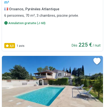
m²
Orsanco, Pyrénées Atlantique
6 personnes, 70 m², 3 chambres, piscine privée.
Annulation gratuite (J-60)
225 €
Dès
/ nuit
4,0
1 avis