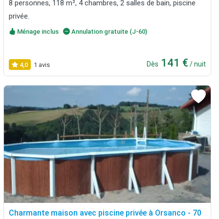
8 personnes, 118 m², 4 chambres, 2 salles de bain, piscine
privée.
Ménage inclus
Annulation gratuite (J-60)
141 €
Dès
/ nuit
4,0
1 avis
Charmante maison avec piscine privée à Orsanco - 70