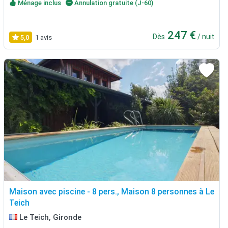
Ménage inclus
Annulation gratuite (J-60)
247 €
Dès
/ nuit
5,0
1 avis
Maison avec piscine - 8 pers., Maison 8 personnes à Le
Teich
Le Teich, Gironde