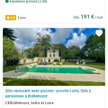
Annulation gratuite (J-60)
191 €
Dès
/ nuit
5,0
3 avis
Gîte ravissant avec piscine - proche Loire, Gite 2
personnes à Bréhémont
Bréhémont, Indre et Loire