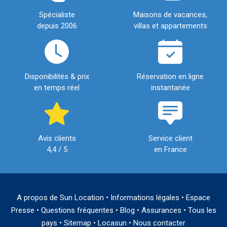
Spécialiste
Maisons de vacances,
depuis 2006
villas et appartements
Disponibilités & prix
Réservation en ligne
en temps réel
instantanée
Avis clients
Service client
4,4 / 5
en France
A propos de Sun Location
•
Informations légales
•
Espace
Presse
•
Questions fréquentes
•
Blog
•
Assurances
•
Tous les
pays
•
Sitemap
•
Locasun
•
Nous contacter