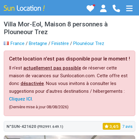
Villa Mor-Eol, Maison 8 personnes à
Plouneour Trez
France
/
Bretagne
/
Finistère
/
Plounéour Trez
Cette location n'est pas disponible pour le moment !
Il n'est
actuellement pas possible
de réserver cette
maison de vacances sur Sunlocation.com. Cette offre est
donc
désactivée
. Nous vous invitons à consulter les
suggestions pour d'autres destinations / hébergements :
Cliquez ICI
.
(Dernière mise à jour 08/08/2026)
N°SUN-421620
3,4/5
7 avis
(FR2991.649.1)