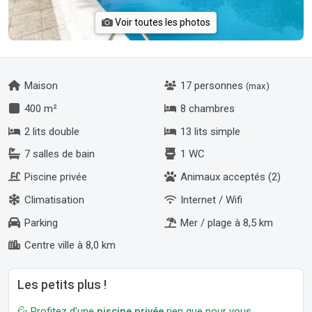
Voir toutes les photos
Maison
17 personnes
(max)
400 m²
8 chambres
2 lits double
13 lits simple
7 salles de bain
1 WC
Piscine privée
Animaux acceptés (2)
Climatisation
Internet / Wifi
Parking
Mer / plage à 8,5 km
Centre ville à 8,0 km
Les petits plus !
💦 Profitez d'une
piscine privée
rien que pour vous.