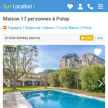
Maison 17 personnes à Polop
Espagne
/
Région de Valence
/
Costa Blanca
/
Polop
N°SUN-806863
5,0/5
1 avis
(EBI374)
1
/ 55