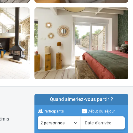
Quand aimeriez-vous partir ?
Participants
Début du séjour
dmis