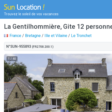
Trouvez le soleil de vos vacances
La Gentilhommière, Gite 12 personn
France
/
Bretagne
/
Ille et Vilaine
/
Le Tronchet
N°SUN-955893
(FR2708.200.1)
1
/ 40