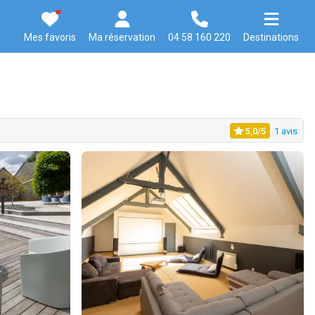
Mes favoris
Ma réservation
04 58 160 220
Destinations
5,0/5
1 avis