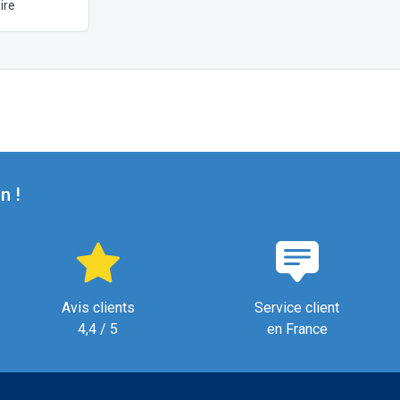
ire
n !
Avis clients
Service client
4,4 / 5
en France