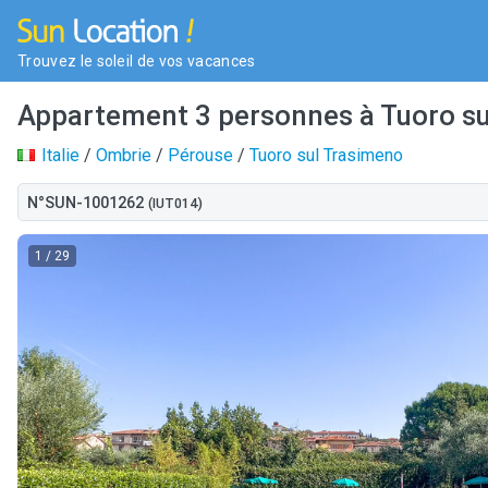
Trouvez le soleil de vos vacances
Appartement 3 personnes à Tuoro s
Italie
/
Ombrie
/
Pérouse
/
Tuoro sul Trasimeno
N°SUN-1001262
(IUT014)
1
/ 29