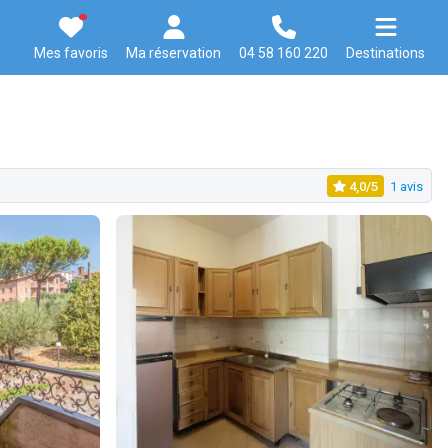
Mes favoris
Ma réservation
04 58 160 220
Destinations
4,0/5
1 avis