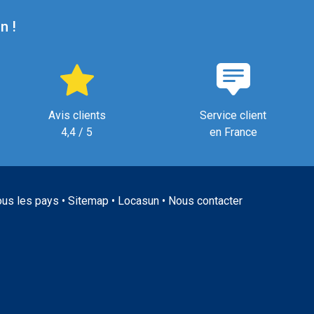
n !
Avis clients
Service client
4,4 / 5
en France
ous les pays
•
Sitemap
•
Locasun
•
Nous contacter