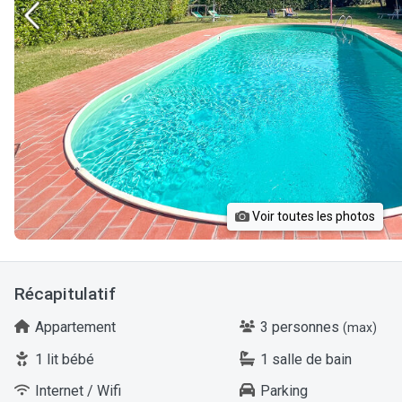
Voir toutes les photos
Récapitulatif
Appartement
3 personnes
(max)
1 lit bébé
1 salle de bain
Internet / Wifi
Parking