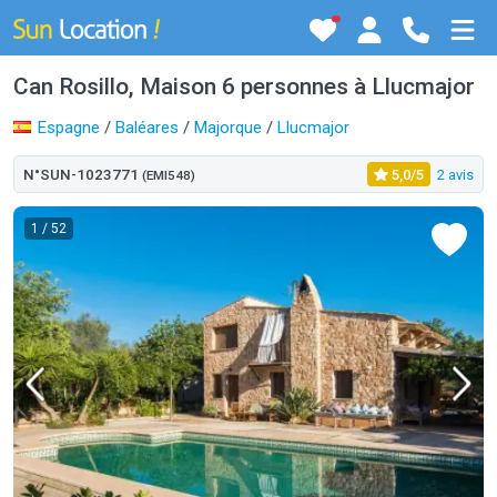
Can Rosillo, Maison 6 personnes à Llucmajor
Espagne
/
Baléares
/
Majorque
/
Llucmajor
N°SUN-1023771
5,0/5
2 avis
(EMI548)
1
/ 52