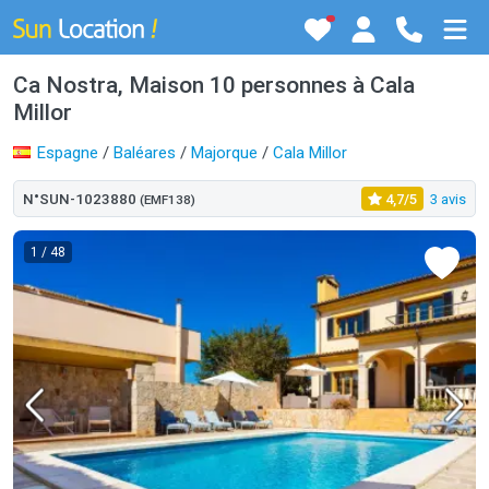
Ca Nostra, Maison 10 personnes à Cala
Millor
Espagne
/
Baléares
/
Majorque
/
Cala Millor
N°SUN-1023880
4,7/5
3 avis
(EMF138)
1
/ 48