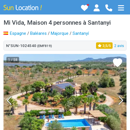
Mi Vida, Maison 4 personnes à Santanyi
Espagne
/
Baléares
/
Majorque
/
Santanyí
N°SUN-1024540
3,5/5
2 avis
(EMF819)
1
/ 58