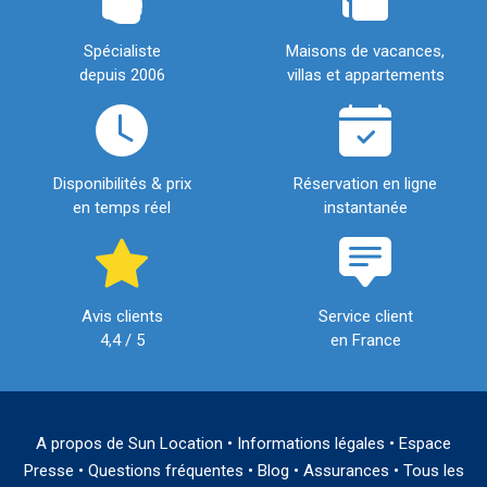
Spécialiste
Maisons de vacances,
depuis 2006
villas et appartements
Disponibilités & prix
Réservation en ligne
en temps réel
instantanée
Avis clients
Service client
4,4 / 5
en France
A propos de Sun Location
•
Informations légales
•
Espace
Presse
•
Questions fréquentes
•
Blog
•
Assurances
•
Tous les