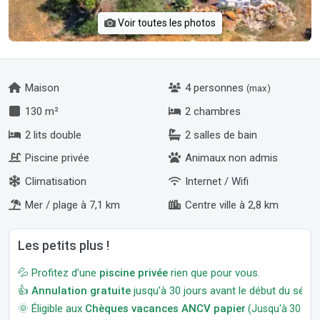
Voir toutes les photos
Maison
4 personnes
(max)
130 m²
2 chambres
2 lits double
2 salles de bain
Piscine privée
Animaux non admis
Climatisation
Internet / Wifi
Mer / plage à 7,1 km
Centre ville à 2,8 km
Les petits plus !
💦 Profitez d'une
piscine privée
rien que pour vous.
👍
Annulation gratuite
jusqu'à 30 jours avant le début du séjour
🌞 Éligible aux
Chèques vacances ANCV papier
(Jusqu'à 30 jour