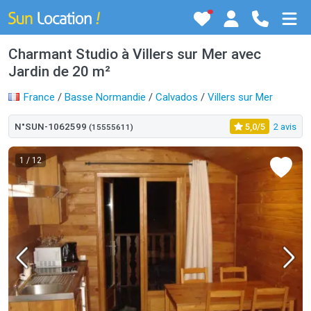
Charmant Studio à Villers sur Mer avec
Jardin de 20 m²
France
/
Basse Normandie
/
Calvados
/
Villers sur Mer
N°SUN-1062599
5,0/5
2 avis
(15555611)
1
/ 12