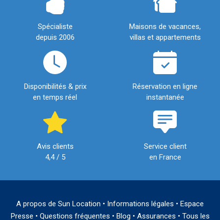
Spécialiste
Maisons de vacances,
depuis 2006
villas et appartements
Disponibilités & prix
Réservation en ligne
en temps réel
instantanée
Avis clients
Service client
4,4 / 5
en France
A propos de Sun Location
•
Informations légales
•
Espace
Presse
•
Questions fréquentes
•
Blog
•
Assurances
•
Tous les