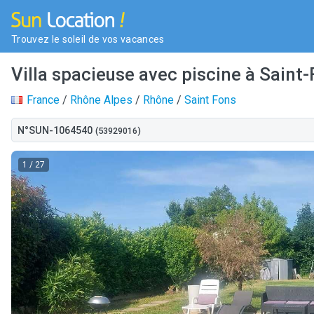
Trouvez le soleil de vos vacances
Villa spacieuse avec piscine à Saint-
France
/
Rhône Alpes
/
Rhône
/
Saint Fons
N°SUN-1064540
(53929016)
1
/ 27