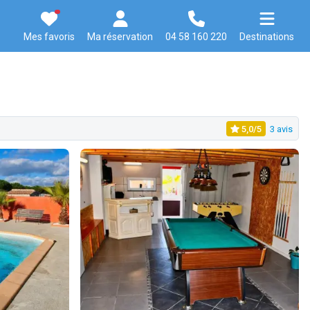
Mes favoris
Ma réservation
04 58 160 220
Destinations
5,0/5
3 avis