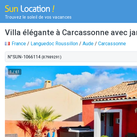
Trouvez le soleil de vos vacances
Villa élégante à Carcassonne avec jar
France
/
Languedoc Roussillon
/
Aude
/
Carcassonne
N°SUN-1066114
(87989291)
1
/ 61