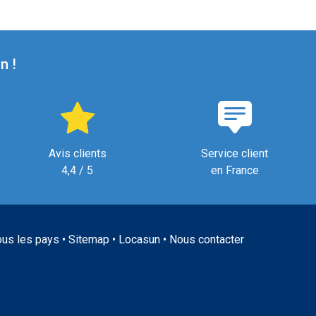
n !
Avis clients
Service client
4,4 / 5
en France
ous les pays
•
Sitemap
•
Locasun
•
Nous contacter