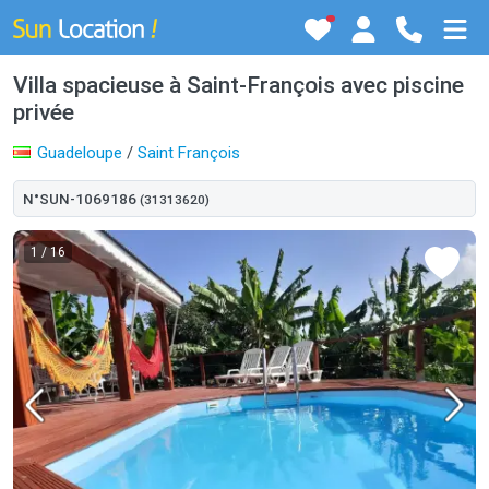
Villa spacieuse à Saint-François avec piscine
privée
Guadeloupe
/
Saint François
N°SUN-1069186
(31313620)
1
/ 16