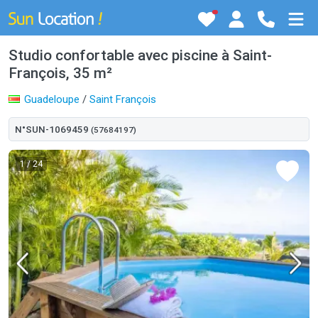
Studio confortable avec piscine à Saint-
François, 35 m²
Guadeloupe
/
Saint François
N°SUN-1069459
(57684197)
1
/ 24