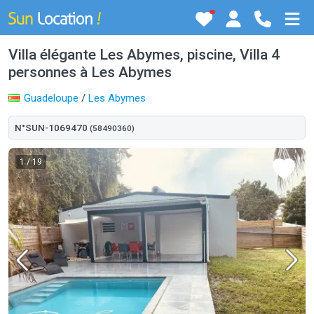
Villa élégante Les Abymes, piscine, Villa 4
personnes à Les Abymes
Guadeloupe
/
Les Abymes
N°SUN-1069470
(58490360)
1
/ 19