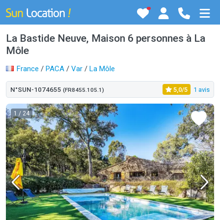
La Bastide Neuve, Maison 6 personnes à La
Môle
France
/
PACA
/
Var
/
La Môle
N°SUN-1074655
5,0/5
1 avis
(FR8455.105.1)
1
/ 24