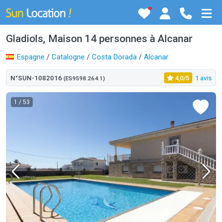
Gladiols, Maison 14 personnes à Alcanar
Espagne
/
Catalogne
/
Costa Dorada
/
Alcanar
N°SUN-1082016
4,0/5
1 avis
(ES9598.264.1)
1
/ 53