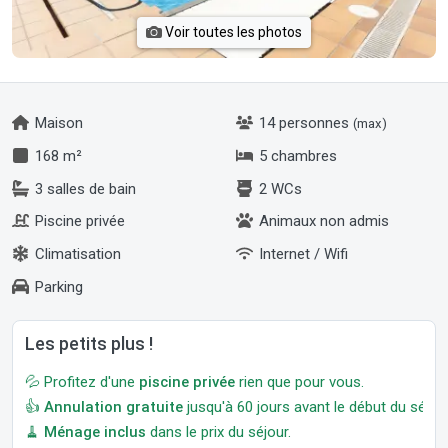
Voir toutes les photos
Maison
14 personnes
(max)
168 m²
5 chambres
3 salles de bain
2 WCs
Piscine privée
Animaux non admis
Climatisation
Internet / Wifi
Parking
Les petits plus !
💦 Profitez d'une
piscine privée
rien que pour vous.
👍
Annulation gratuite
jusqu'à 60 jours avant le début du séjour
🧹
Ménage inclus
dans le prix du séjour.