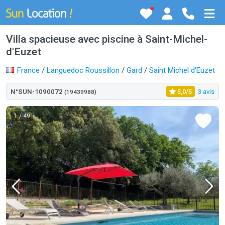
Villa spacieuse avec piscine à Saint-Michel-
d'Euzet
France
/
Languedoc Roussillon
/
Gard
/
Saint Michel d'Euzet
N°SUN-1090072
5,0/5
3 avis
(19439988)
1
/ 49