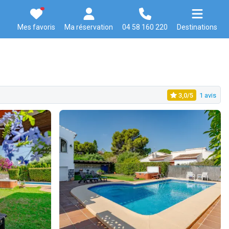
Mes favoris
Ma réservation
04 58 160 220
Destinations
3,0/5
1 avis