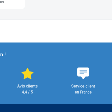
ire
n !
Avis clients
Service client
4,4 / 5
en France