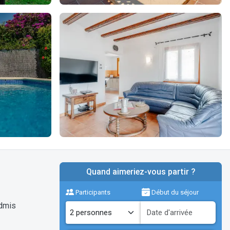
Quand aimeriez-vous partir ?
Participants
Début du séjour
dmis