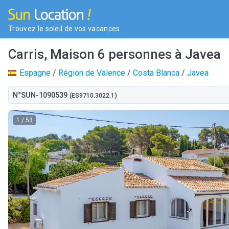
Trouvez le soleil de vos vacances
Carris, Maison 6 personnes à Javea
Espagne
/
Région de Valence
/
Costa Blanca
/
Javea
N°SUN-1090539
(ES9710.3022.1)
1
/ 53