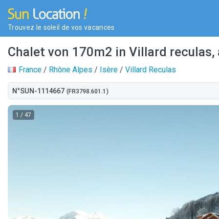
Trouvez le soleil de vos vacances
Chalet von 170m2 in Villard reculas,
France
/
Rhône Alpes
/
Isère
/
Villard Reculas
N°SUN-1114667
(FR3798.601.1)
1
/ 47