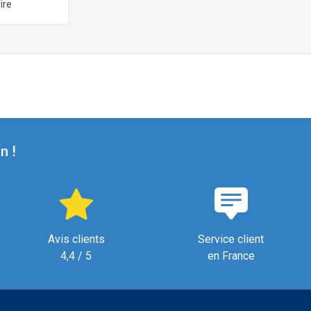
ire
n !
Avis clients
Service client
4,4 / 5
en France