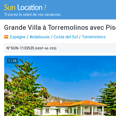
Trouvez le soleil de vos vacances
Grande Villa à Torremolinos avec Pis
Espagne
/
Andalousie
/
Costa del Sol
/
Torremolinos
N°SUN-1133535
(HISP-66-335)
1
/ 36