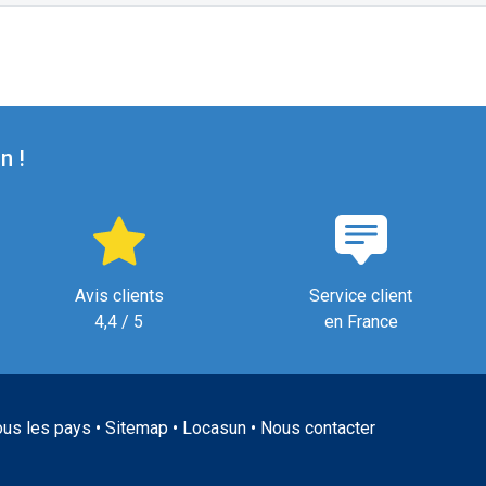
n !
Avis clients
Service client
4,4 / 5
en France
ous les pays
•
Sitemap
•
Locasun
•
Nous contacter