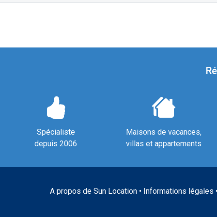
Ré
Spécialiste
Maisons de vacances,
depuis 2006
villas et appartements
A propos de Sun Location
•
Informations légales