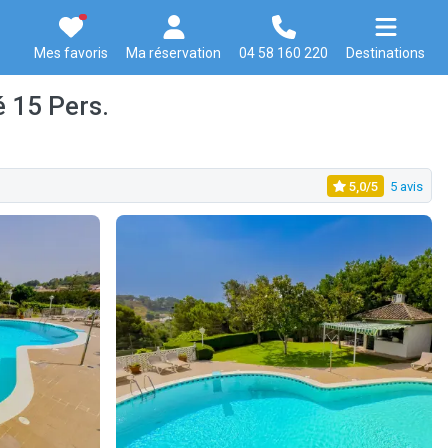
Mes favoris
Ma réservation
04 58 160 220
Destinations
é 15 Pers.
5,0/5
5 avis