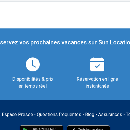
servez vos prochaines vacances sur Sun Locatio
Disponibilités & prix
Réservation en ligne
en temps réel
instantanée
•
Espace Presse
•
Questions fréquentes
•
Blog
•
Assurances
•
T