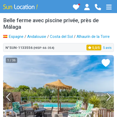
Belle ferme avec piscine privée, près de
Málaga
Espagne
/
Andalousie
/
Costa del Sol
/
Alhaurín de la Torre
N°SUN-1133556
5,0/5
5 avis
(HISP-66-354)
1
/ 36