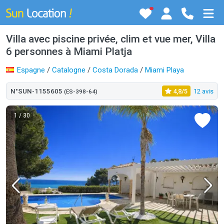
Villa avec piscine privée, clim et vue mer, Villa
6 personnes à Miami Platja
Espagne
/
Catalogne
/
Costa Dorada
/
Miami Playa
N°SUN-1155605
4,8/5
12 avis
(ES-398-64)
1
/ 30