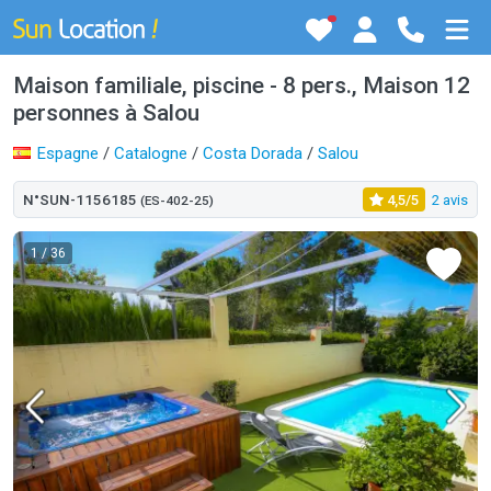
Maison familiale, piscine - 8 pers., Maison 12
personnes à Salou
Espagne
/
Catalogne
/
Costa Dorada
/
Salou
N°SUN-1156185
4,5/5
2 avis
(ES-402-25)
1
/ 36