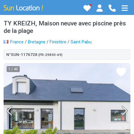
TY KREIZH, Maison neuve avec piscine près
de la plage
France
/
Bretagne
/
Finistère
/
Saint Pabu
N°SUN-1176728
(FR-29830-69)
1
/ 40