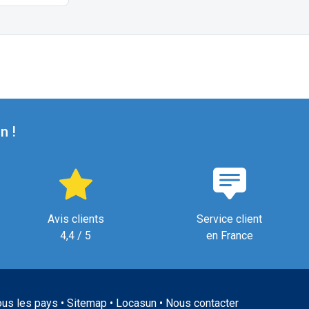
n !
Avis clients
Service client
4,4 / 5
en France
ous les pays
•
Sitemap
•
Locasun
•
Nous contacter