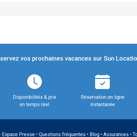
servez vos prochaines vacances sur Sun Locatio
Disponibilités & prix
Réservation en ligne
en temps réel
instantanée
•
Espace Presse
•
Questions fréquentes
•
Blog
•
Assurances
•
T