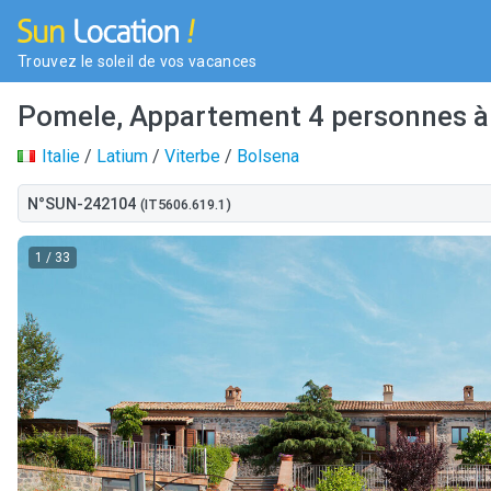
Trouvez le soleil de vos vacances
Pomele, Appartement 4 personnes à 
Italie
/
Latium
/
Viterbe
/
Bolsena
N°SUN-242104
(IT5606.619.1)
1
/ 33