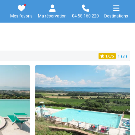
Mes favoris
Ma réservation
04 58 160 220
Destinations
1,0/5
1 avis