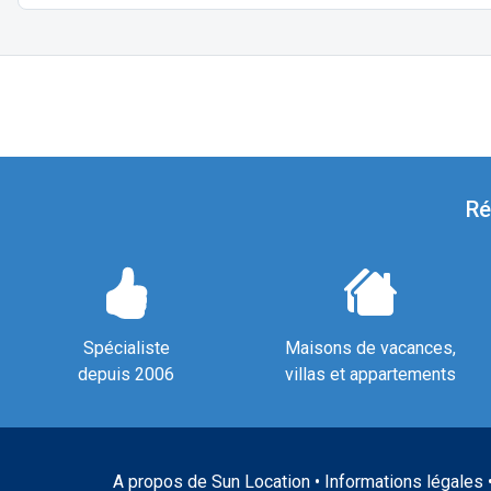
Ré
Spécialiste
Maisons de vacances,
depuis 2006
villas et appartements
A propos de Sun Location
•
Informations légales