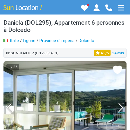
Daniela (DOL295), Appartement 6 personnes
à Dolcedo
Italie
/
Ligurie
/
Province d'Imperia
/
Dolcedo
N°SUN-348737
4,9/5
24 avis
(IT1790.645.1)
1
/ 36