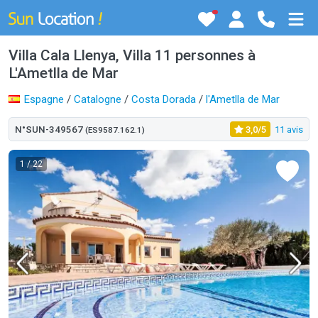
Villa Cala Llenya, Villa 11 personnes à
L'Ametlla de Mar
Espagne
/
Catalogne
/
Costa Dorada
/
l'Ametlla de Mar
N°SUN-349567
3,0/5
11 avis
(ES9587.162.1)
1
/ 22