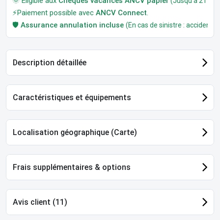
🌞 Éligible aux
Chèques vacances ANCV papier
(Jusqu'à 21 jour
⚡Paiement possible avec
ANCV Connect
.
🛡️
Assurance annulation incluse
(En cas de sinistre : accident, m
Description détaillée
Caractéristiques et équipements
Localisation géographique (Carte)
Frais supplémentaires & options
Avis client (11)