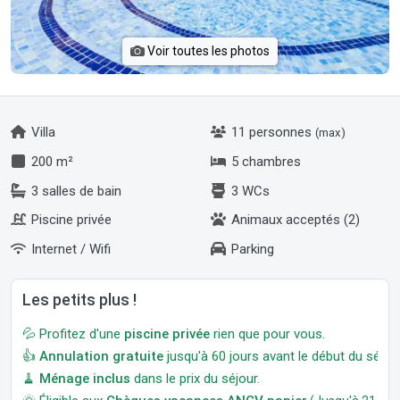
Voir toutes les photos
Villa
11 personnes
(max)
200 m²
5 chambres
3 salles de bain
3 WCs
Piscine privée
Animaux acceptés (2)
Internet / Wifi
Parking
Les petits plus !
💦 Profitez d'une
piscine privée
rien que pour vous.
👍
Annulation gratuite
jusqu'à 60 jours avant le début du séjour
🧹
Ménage inclus
dans le prix du séjour.