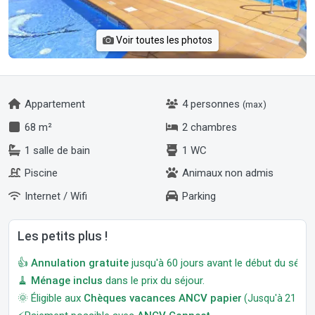
Voir toutes les photos
Appartement
4 personnes
(max)
68 m²
2 chambres
1 salle de bain
1 WC
Piscine
Animaux non admis
Internet / Wifi
Parking
Les petits plus !
👍
Annulation gratuite
jusqu'à 60 jours avant le début du séjour
🧹
Ménage inclus
dans le prix du séjour.
🌞 Éligible aux
Chèques vacances ANCV papier
(Jusqu'à 21 jour