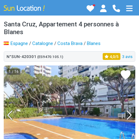
Santa Cruz, Appartement 4 personnes à
Blanes
Espagne
/
Catalogne
/
Costa Brava
/
Blanes
N°SUN-420301
4,0/5
3 avis
(ES9470.105.1)
1
/ 16