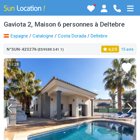
Gaviota 2, Maison 6 personnes à Deltebre
Espagne
/
Catalogne
/
Costa Dorada
/
Deltebre
N°SUN-423276
4,2/5
15 avis
(ES9588.541.1)
1
/ 28