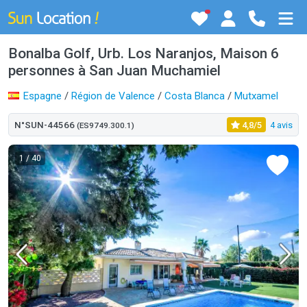
Bonalba Golf, Urb. Los Naranjos, Maison 6
personnes à San Juan Muchamiel
Espagne
/
Région de Valence
/
Costa Blanca
/
Mutxamel
N°SUN-44566
4,8/5
4 avis
(ES9749.300.1)
1
/ 40