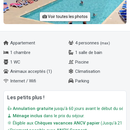
Voir toutes les photos
Appartement
4 personnes
(max)
1 chambre
1 salle de bain
1 WC
Piscine
Animaux acceptés (1)
Climatisation
Internet / Wifi
Parking
Les petits plus !
👍
Annulation gratuite
jusqu'à 60 jours avant le début du séjour
🧹
Ménage inclus
dans le prix du séjour.
🌞 Éligible aux
Chèques vacances ANCV papier
(Jusqu'à 21 jour