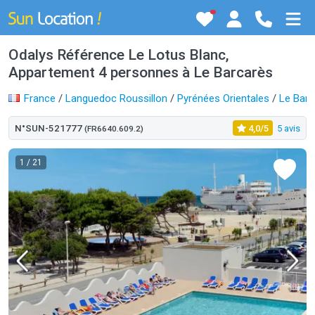
Odalys Référence Le Lotus Blanc,
Appartement 4 personnes à Le Barcarès
France
/
Languedoc Roussillon
/
Pyrénées Orientales
/
Le Barc
N°SUN-521777
4,0/5
5 avis
(FR6640.609.2)
1
/ 21