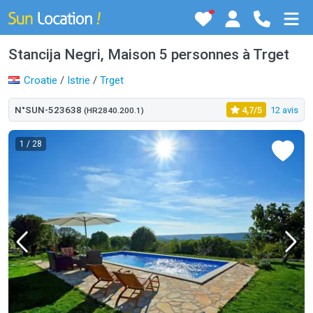
Stancija Negri, Maison 5 personnes à Trget
Croatie
/
Istrie
/
Trget
N°SUN-523638
4,7/5
12 avis
(HR2840.200.1)
1
/ 28