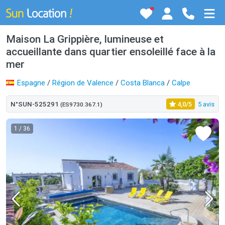
Maison La Grippière, lumineuse et
accueillante dans quartier ensoleillé face à la
mer
Espagne
/
Région de Valence
/
Costa Blanca
/
Calpe
N°SUN-525291
4,0/5
5 avis
(ES9730.367.1)
1
/ 36