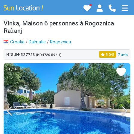
Vinka, Maison 6 personnes à Rogoznica
Ražanj
Croatie
/
Dalmatie
/
Rogoznica
N°SUN-527723
5,0/5
7 avis
(HR4720.594.1)
1
/ 37