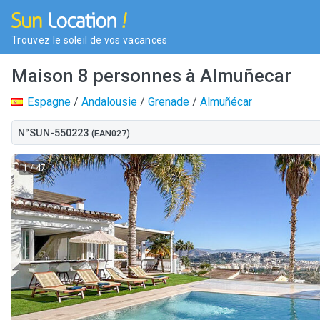
Trouvez le soleil de vos vacances
Maison 8 personnes à Almuñecar
Espagne
/
Andalousie
/
Grenade
/
Almuñécar
N°SUN-550223
(EAN027)
1
/ 47