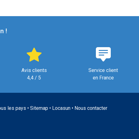
n !
Avis clients
Service client
4,4 / 5
en France
ous les pays
•
Sitemap
•
Locasun
•
Nous contacter