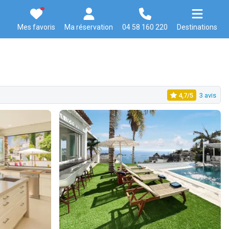
Mes favoris
Ma réservation
04 58 160 220
Destinations
4,7/5
3 avis