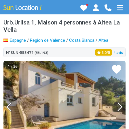
Urb.Urlisa 1, Maison 4 personnes à Altea La
Vella
Espagne
/
Région de Valence
/
Costa Blanca
/
Altea
N°SUN-553471
3,0/5
4 avis
(EBL193)
1
/ 26