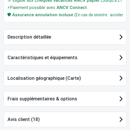
🌞 Éligible aux
Chèques vacances ANCV papier
(Jusqu'à 21 jour
⚡Paiement possible avec
ANCV Connect
.
🛡️
Assurance annulation incluse
(En cas de sinistre : accident, m
Description détaillée
Caractéristiques et équipements
Localisation géographique (Carte)
Frais supplémentaires & options
Avis client (18)