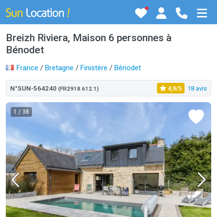
Breizh Riviera, Maison 6 personnes à
Bénodet
France
/
Bretagne
/
Finistère
/
Bénodet
N°SUN-564240
4,9/5
18 avis
(FR2918.612.1)
1
/ 38