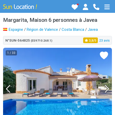
Margarita, Maison 6 personnes à Javea
Espagne
/
Région de Valence
/
Costa Blanca
/
Javea
N°SUN-564825
3,8/5
23 avis
(ES9710.268.1)
1
/ 33