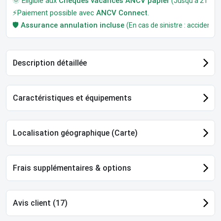
🌞 Éligible aux
Chèques vacances ANCV papier
(Jusqu'à 21 jour
⚡Paiement possible avec
ANCV Connect
.
🛡️
Assurance annulation incluse
(En cas de sinistre : accident, m
Description détaillée
Caractéristiques et équipements
Localisation géographique (Carte)
Frais supplémentaires & options
Avis client (17)