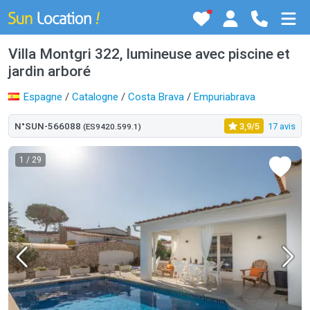
Villa Montgri 322, lumineuse avec piscine et
jardin arboré
Espagne
/
Catalogne
/
Costa Brava
/
Empuriabrava
N°SUN-566088
3,9/5
17 avis
(ES9420.599.1)
1
/ 29