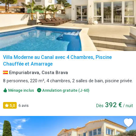
Villa Moderne au Canal avec 4 Chambres, Piscine
Chauffée et Amarrage
Empuriabrava, Costa Brava
8 personnes, 220 m², 4 chambres, 2 salles de bain, piscine privée.
Ménage inclus
Annulation gratuite (J-60)
392 €
5,0
6 avis
Dès
/ nuit