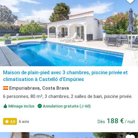
Maison de plain-pied avec 3 chambres, piscine privée et
climatisation à Castelló d’Empúries
Empuriabrava, Costa Brava
6 personnes, 80 m², 3 chambres, 2 salles de bain, piscine privée.
Ménage inclus
Annulation gratuite (J-60)
188 €
4,8
6 avis
Dès
/ nuit