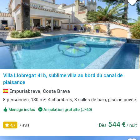
Villa Llobregat 41b, sublime villa au bord du canal de
plaisance
Empuriabrava, Costa Brava
8 personnes, 130 m², 4 chambres, 3 salles de bain, piscine privée.
Ménage inclus
Annulation gratuite (J-60)
544 €
4,7
7 avis
Dès
/ nuit