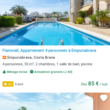
Flamicell, Appartement 4 personnes à Empuriabrava
Empuriabrava, Costa Brava
4 personnes, 55 m², 2 chambres, 1 salle de bain, piscine.
Ménage inclus
Annulation gratuite (J-60)
85 €
4,2
6 avis
Dès
/ nuit