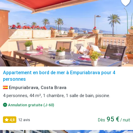
Appartement en bord de mer à Empuriabrava pour 4
personnes
Empuriabrava, Costa Brava
4 personnes, 44 m², 1 chambre, 1 salle de bain, piscine.
Annulation gratuite (J-60)
95 €
4,8
12 avis
Dès
/ nuit