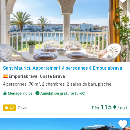
Sant Maurici, Appartement 4 personnes à Empuriabrava
Empuriabrava, Costa Brava
4 personnes, 70 m², 2 chambres, 2 salles de bain, piscine.
Ménage inclus
Annulation gratuite (J-60)
115 €
4,3
7 avis
Dès
/ nuit