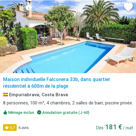
Maison individuelle Falconera 33b, dans quartier
résidentiel à 600m de la plage
Empuriabrava, Costa Brava
8 personnes, 100 m², 4 chambres, 2 salles de bain, piscine privée.
Ménage inclus
Annulation gratuite (J-60)
181 €
3,7
6 avis
Dès
/ nuit