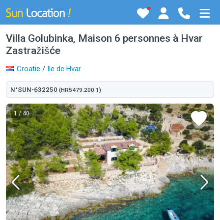
Villa Golubinka, Maison 6 personnes à Hvar
Zastražišće
Croatie
/
Ile de Hvar
N°SUN-632250
(HR5479.200.1)
1
/ 40