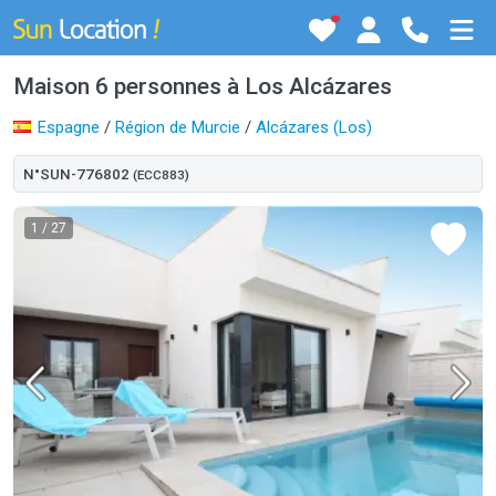
Maison 6 personnes à Los Alcázares
Espagne
/
Région de Murcie
/
Alcázares (Los)
N°SUN-776802
(ECC883)
1
/ 27