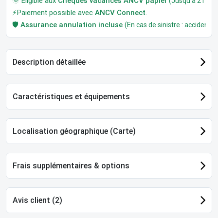
🌞 Éligible aux
Chèques vacances ANCV papier
(Jusqu'à 21 jour
⚡Paiement possible avec
ANCV Connect
.
🛡️
Assurance annulation incluse
(En cas de sinistre : accident, m
Description détaillée
Caractéristiques et équipements
Localisation géographique (Carte)
Frais supplémentaires & options
Avis client (2)