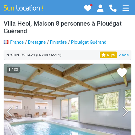
Villa Heol, Maison 8 personnes à Plouégat
Guérand
France
/
Bretagne
/
Finistère
/
Plouégat Guérand
N°SUN-791421
4,0/5
2 avis
(FR2997.651.1)
1
/ 33