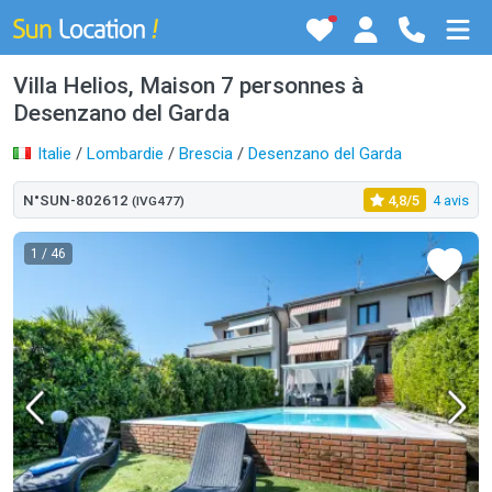
Villa Helios, Maison 7 personnes à
Desenzano del Garda
Italie
/
Lombardie
/
Brescia
/
Desenzano del Garda
N°SUN-802612
4,8/5
4 avis
(IVG477)
1
/ 46