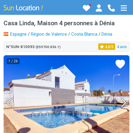
Casa Linda, Maison 4 personnes à Dénia
Espagne
/
Région de Valence
/
Costa Blanca
/
Dénia
N°SUN-810093
4,0/5
4 avis
(ES9700.836.1)
1
/ 26