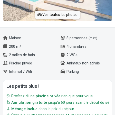
Voir toutes les photos
Maison
8 personnes
(max)
200 m²
4 chambres
2 salles de bain
2 WCs
Piscine privée
Animaux non admis
Internet / Wifi
Parking
Les petits plus !
💦 Profitez d'une
piscine privée
rien que pour vous.
👍
Annulation gratuite
jusqu'à 60 jours avant le début du séjour
🧹
Ménage inclus
dans le prix du séjour.