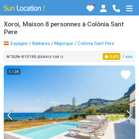
Xoroi, Maison 8 personnes à Colònia Sant
Pere
Espagne
/
Baléares
/
Majorque
/
Colònia Sant Pere
N°SUN-813190
5,0/5
1 avis
(ES8410.108.1)
1
/ 28