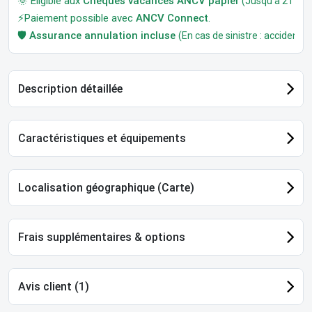
🌞 Éligible aux
Chèques vacances ANCV papier
(Jusqu'à 21 jour
⚡Paiement possible avec
ANCV Connect
.
🛡️
Assurance annulation incluse
(En cas de sinistre : accident, m
Description détaillée
Caractéristiques et équipements
Localisation géographique (Carte)
Frais supplémentaires & options
Avis client (1)