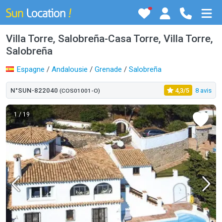
Villa Torre, Salobreña-Casa Torre, Villa Torre,
Salobreña
Espagne
/
Andalousie
/
Grenade
/
Salobreña
N°SUN-822040
4,3/5
8 avis
(COS01001-O)
1
/ 19