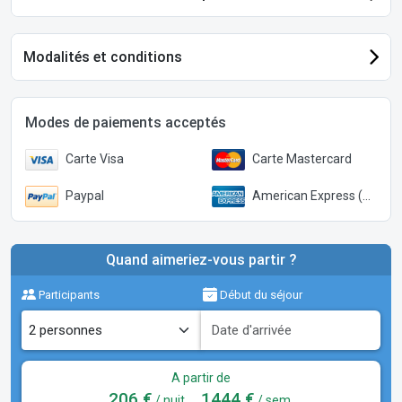
Modalités et conditions
Modes de paiements acceptés
Carte Visa
Carte Mastercard
Paypal
American Express (Paypal)
Quand aimeriez-vous partir ?
Participants
Début du séjour
A partir de
206 €
1444 €
/ nuit
/ sem.