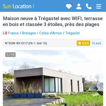
Maison neuve à Trégastel avec WIFI, terrasse
en bois et classée 3 étoiles, près des plages
France
/
Bretagne
/
Côtes d'Armor
/
Trégastel
N°SUN-831317
4,9/5
13 avis
(FR-1-368-72)
1
/ 14