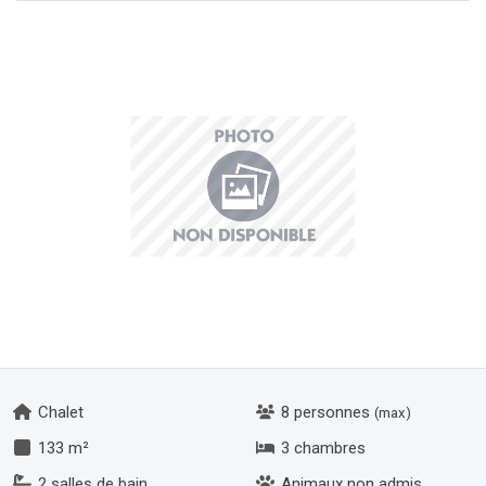
Chalet
8 personnes
(max)
133 m²
3 chambres
2 salles de bain
Animaux non admis